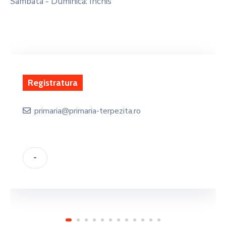
Sambata - Duminica: Inchis
Viceprimar
viceprimar@primaria-terpezita.ro
-