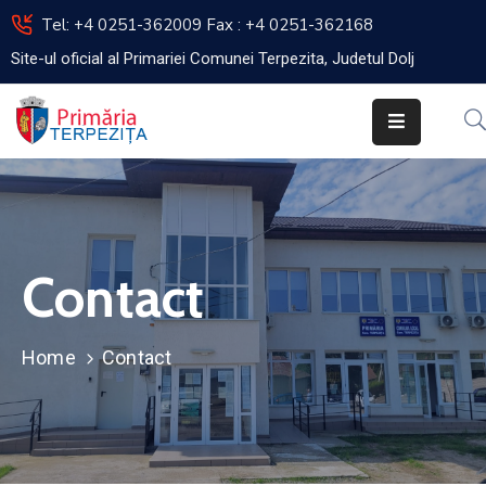
Tel: +4 0251-362009 Fax : +4 0251-362168
Site-ul oficial al Primariei Comunei Terpezita, Judetul Dolj
Acasa
Primar
Viceprimar
Secretar
Contact
Primaria
Impozite
Home
Contact
Si
Taxe
Consiliul
Local