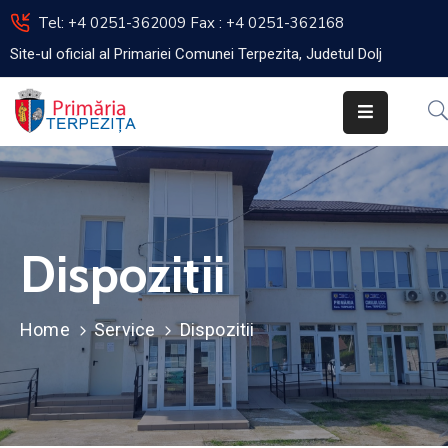
Tel: +4 0251-362009 Fax : +4 0251-362168
Site-ul oficial al Primariei Comunei Terpezita, Judetul Dolj
Acasa
Primar
Viceprimar
Secretar
Dispozitii
Primaria
Impozite
Home
Service
Dispozitii
Si
Taxe
Consiliul
Local