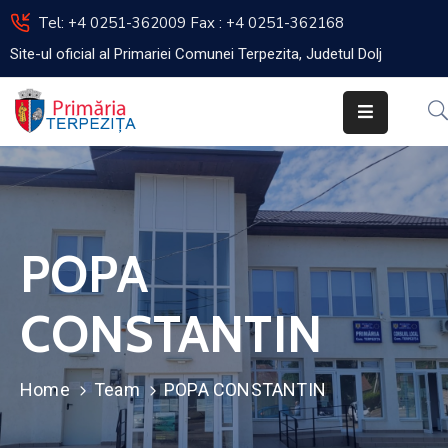
Tel: +4 0251-362009 Fax : +4 0251-362168
Site-ul oficial al Primariei Comunei Terpezita, Judetul Dolj
Acasa
Primar
Viceprimar
Secretar
POPA
Primaria
Impozite
CONSTANTIN
Si
Taxe
Home
Team
POPA CONSTANTIN
Consiliul
Local